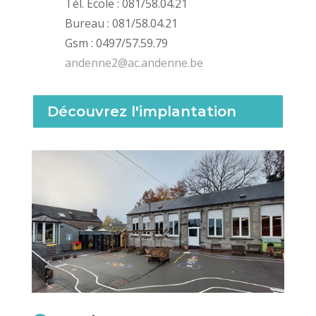
Tél. Ecole : 081/58.04.21
Bureau : 081/58.04.21
Gsm : 0497/57.59.79
andenne2@ac.andenne.be
Découvrez l'implantation