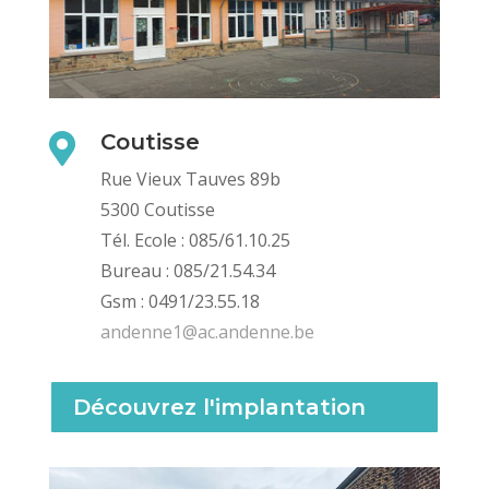
Coutisse

Rue Vieux Tauves 89b
5300 Coutisse
Tél. Ecole : 085/61.10.25
Bureau : 085/21.54.34
Gsm : 0491/23.55.18
andenne1@ac.andenne.be
Découvrez l'implantation