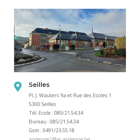
Seilles

Pl. J. Wauters 9a et Rue des Ecoles 1
5300 Seilles
Tél. Ecole : 085/21.54.34
Bureau : 085/21.54.34
Gsm : 0491/23.55.18
andenne1@ac.andenne.be