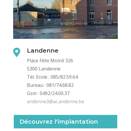
Landenne

Place Félix Moinil 326
5300 Landenne
Tél. Ecole : 085/82.59.64
Bureau : 081/74.68.82
Gsm : 0492/24.00.37
andenne3@ac.andenne.be
Découvrez l'implantation