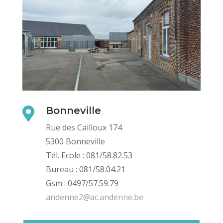
Bonneville

Rue des Cailloux 174
5300 Bonneville
Tél. Ecole : 081/58.82.53
Bureau : 081/58.04.21
Gsm : 0497/57.59.79
andenne2@ac.andenne.be