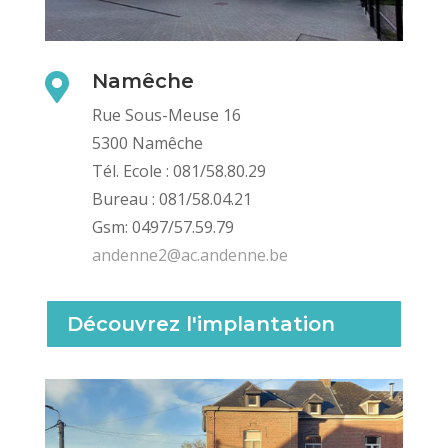
Namêche

Rue Sous-Meuse 16
5300 Namêche
Tél. Ecole : 081/58.80.29
Bureau : 081/58.04.21
Gsm: 0497/57.59.79
andenne2@ac.andenne.be
Découvrez l'implantation