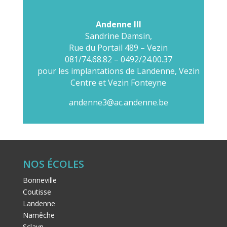
Andenne III
Sandrine Damsin,
Rue du Portail 489 – Vezin
081/74.68.82 – 0492/24.00.37
pour les implantations de Landenne, Vezin
Centre et Vezin Fonteyne
andenne3@ac.andenne.be
NOS ÉCOLES
Bonneville
Coutisse
Landenne
Namêche
Sclayn