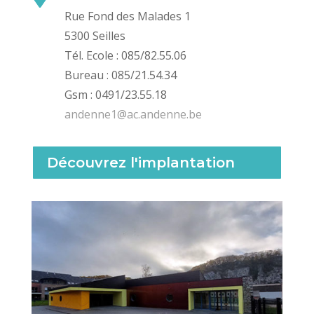
Rue Fond des Malades 1
5300 Seilles
Tél. Ecole : 085/82.55.06
Bureau : 085/21.54.34
Gsm : 0491/23.55.18
andenne1@ac.andenne.be
Découvrez l'implantation