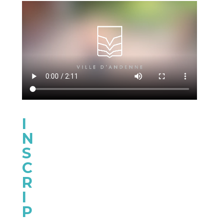
I
N
S
C
R
I
P