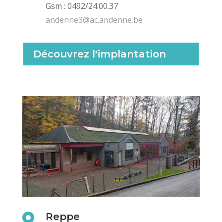
Gsm : 0492/24.00.37
andenne3@ac.andenne.be
Découvrez l'implantation
Reppe
