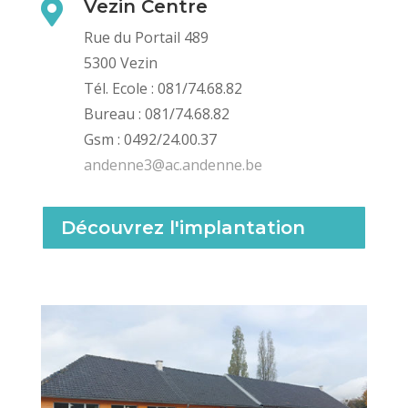
Vezin Centre

Rue du Portail 489
5300 Vezin
Tél. Ecole : 081/74.68.82
Bureau : 081/74.68.82
Gsm : 0492/24.00.37
andenne3@ac.andenne.be
Découvrez l'implantation