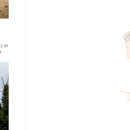
P2 de
t