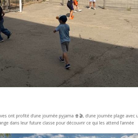
èves ont profité d’une journée pyjama 🍿🎬, d’une journée plage avec 
ange dans leur future classe pour découvrir ce qui les attend l’année