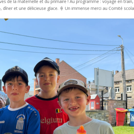
s de la maternelle et du primaire ! Au programme : voyage en train,
, dîner et une délicieuse glace. 🍦 Un immense merci au Comité scola