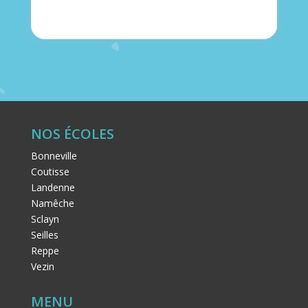
NOS ÉCOLES
Bonneville
Coutisse
Landenne
Namêche
Sclayn
Seilles
Reppe
Vezin
MENU